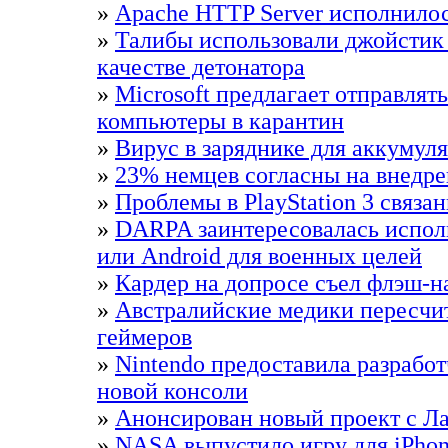
»
Apache HTTP Server исполнилос
»
Талибы использовали джойстик о
качестве детонатора
»
Microsoft предлагает отправлят
компьютеры в карантин
»
Вирус в заряднике для аккумуля
»
23% немцев согласны на внедр
»
Проблемы в PlayStation 3 связ
»
DARPA заинтересовалась испол
или Android для военных целей
»
Кардер на допросе съел флэш-н
»
Австралийские медики пересчи
геймеров
»
Nintendo предоставила разрабо
новой консоли
»
Анонсирован новый проект с Л
»
NASA выпустило игру для iPho