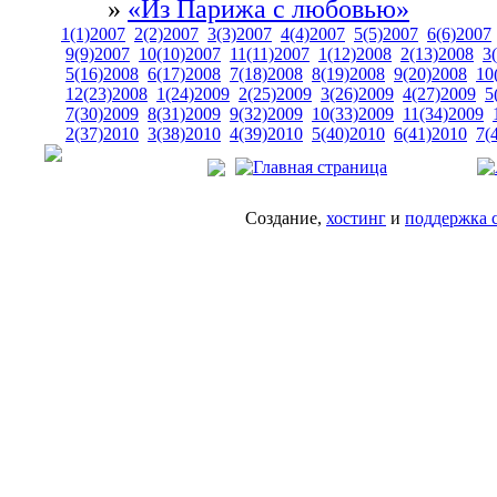
»
«Из Парижа с любовью»
1(1)2007
2(2)2007
3(3)2007
4(4)2007
5(5)2007
6(6)2007
9(9)2007
10(10)2007
11(11)2007
1(12)2008
2(13)2008
3
5(16)2008
6(17)2008
7(18)2008
8(19)2008
9(20)2008
10
12(23)2008
1(24)2009
2(25)2009
3(26)2009
4(27)2009
5
7(30)2009
8(31)2009
9(32)2009
10(33)2009
11(34)2009
2(37)2010
3(38)2010
4(39)2010
5(40)2010
6(41)2010
7(
Создание,
хостинг
и
поддержка 