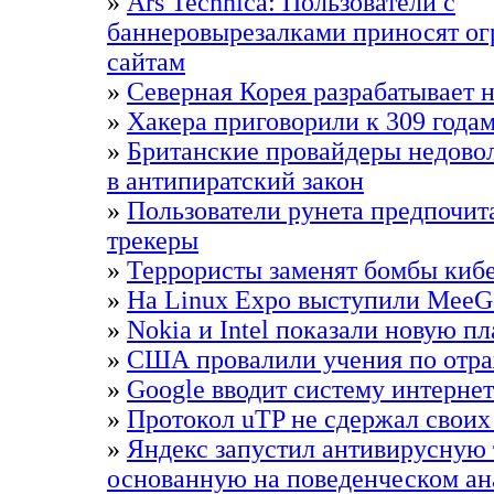
»
Ars Technica: Пользователи с
баннеровырезалками приносят ог
сайтам
»
Северная Корея разрабатывает
»
Хакера приговорили к 309 года
»
Британские провайдеры недово
в антипиратский закон
»
Пользователи рунета предпочит
трекеры
»
Террористы заменят бомбы киб
»
На Linux Expo выступили MeeG
»
Nokia и Intel показали новую п
»
США провалили учения по отр
»
Google вводит систему интерне
»
Протокол uTP не сдержал свои
»
Яндекс запустил антивирусную
основанную на поведенческом ан