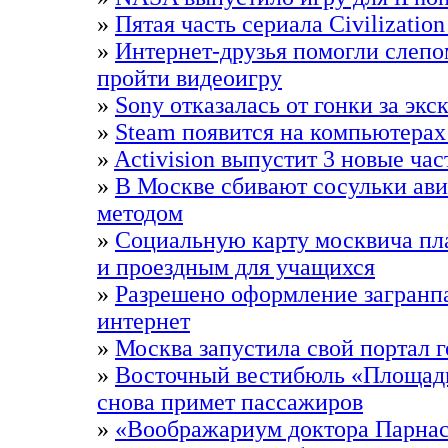
»
Пятая часть сериала Civilizatio
»
Интернет-друзья помогли слепо
пройти видеоигру
»
Sony отказалась от гонки за эк
»
Steam появится на компьютерах
»
Activision выпустит 3 новые част
»
В Москве сбивают сосульки ав
методом
»
Социальную карту москвича пл
и проездным для учащихся
»
Разрешено оформление загранпа
интернет
»
Москва запустила свой портал 
»
Восточный вестибюль «Площад
снова примет пассажиров
»
«Воображариум доктора Парна