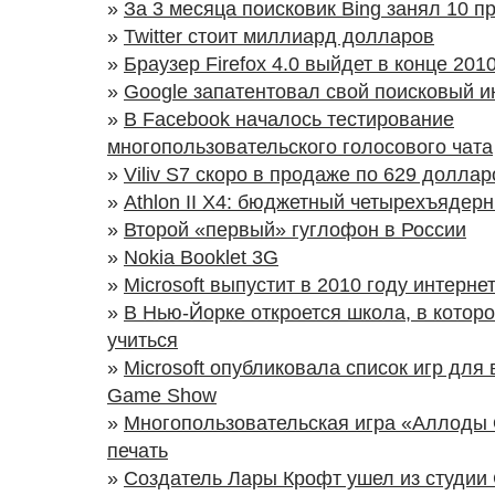
»
За 3 месяца поисковик Bing занял 10 п
»
Twitter стоит миллиард долларов
»
Браузер Firefox 4.0 выйдет в конце 201
»
Google запатентовал свой поисковый 
»
В Facebook началось тестирование
многопользовательского голосового чата
»
Viliv S7 скоро в продаже по 629 доллар
»
Athlon II X4: бюджетный четырехъядерн
»
Второй «первый» гуглофон в России
»
Nokia Booklet 3G
»
Microsoft выпустит в 2010 году интерне
»
В Нью-Йорке откроется школа, в котор
учиться
»
Microsoft опубликовала список игр для
Game Show
»
Многопользовательская игра «Аллоды
печать
»
Создатель Лары Крофт ушел из студии 