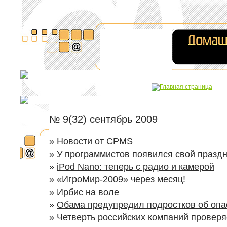
№ 9(32) сентябрь 2009
»
Новости от CPMS
»
У программистов появился свой празд
»
iPod Nano: теперь с радио и камерой
»
«ИгроМир-2009» через месяц!
»
Ирбис на воле
»
Обама предупредил подростков об опа
»
Четверть российских компаний проверя