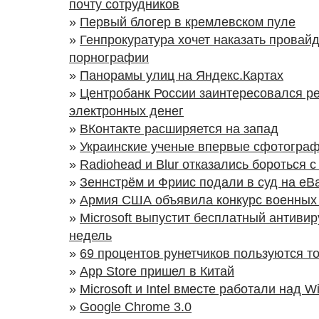
почту сотрудников
»
Первый блогер в кремлевском пуле
»
Генпрокуратура хочет наказать провайд
порнографии
»
Панорамы улиц на Яндекс.Картах
»
Центробанк России заинтересовался р
электронных денег
»
ВКонтакте расширяется на запад
»
Украинские ученые впервые сфотогра
»
Radiohead и Blur отказались бороться 
»
Зеннстрём и Фриис подали в суд на eB
»
Армия США объявила конкурс военных
»
Microsoft выпустит бесплатный антивир
недель
»
69 процентов рунетчиков пользуются т
»
App Store пришел в Китай
»
Microsoft и Intel вместе работали над W
»
Google Chrome 3.0