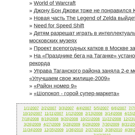
»
World of Warcraft
»
Джону Бон Джови тоже не понравился 
»
Новая часть The Legend of Zelda выйде
»
Need for Speed Shift
»
Детям разрешат играть в интеллектуал
московских музеях
»
Проект всепогодных катков в Москве з
»
На «Празднике бега на Таганке» устан
рекорда
»
Управа Таганского района заняла 2-е м
«Улучшаем свое жилище-2009»
»
«Район номер 9»
»
«Шопокоп - горой супер-маркета»
1(1)2007
2(2)2007
3(3)2007
4(4)2007
5(5)2007
6(6)2007
7(7
10(10)2007
11(11)2007
1(12)2008
2(13)2008
3(14)2008
4(15)
7(18)2008
8(19)2008
9(20)2008
10(21)2008
11(22)2008
12(23
3(26)2009
4(27)2009
5(28)2009
6(29)2009
7(30)2009
8(31)20
11(34)2009
12(35)2009
1(36)2010
2(37)2010
3(38)2010
4(39)