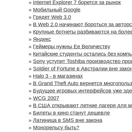
»
Internet Explorer 7 борется за рынок
»
Мобильный Google
»
Грядет Web 3.0
»
В Web 2.0 начинают бороться за автор
»
Крупные ботнеты разбиваются на боле
»
Яндекс
»
Геймеры нужны Ее Величеству
»
Китайские студенты остались без комп
»
Sony уступит Toshiba производство пр
»
Soldier of Fortune в Австралии вне зако
»
Halo 3 - в магазинах
»
В Grand Theft Auto вернется многопол
»
Будущее игровых интерфейсов уже зде
»
WCG 2007
»
В США открывают летние лагеря для м
»
Билеты в кино станут дешевле
»
Латиница в SMS вне закона
»
Монорельсу быть?