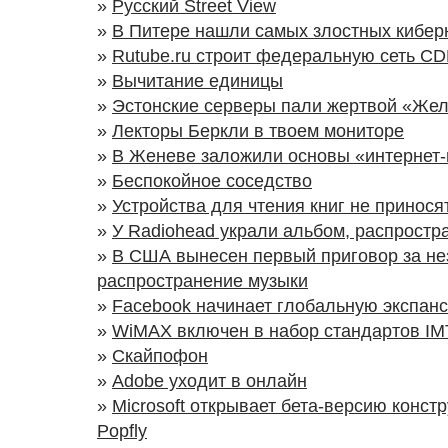
»
Русский Street View
»
В Питере нашли самых злостных кибе
»
Rutube.ru строит федеральную сеть C
»
Вычитание единицы
»
Эстонские серверы пали жертвой «Же
»
Лекторы Беркли в твоем мониторе
»
В Женеве заложили основы «интернет-
»
Беспокойное соседство
»
Устройства для чтения книг не принос
»
У Radiohead украли альбом, распрост
»
В США вынесен первый приговор за не
распространение музыки
»
Facebook начинает глобальную экспан
»
WiMAX включен в набор стандартов IM
»
Скайпофон
»
Adobe уходит в онлайн
»
Microsoft открывает бета-версию конст
Popfly