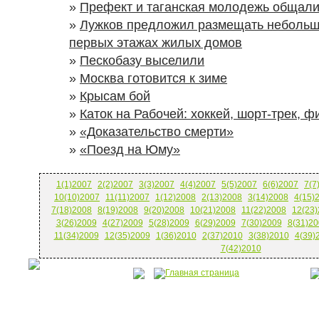
»
Префект и таганская молодежь общали
»
Лужков предложил размещать небольш
первых этажах жилых домов
»
Пескобазу выселили
»
Москва готовится к зиме
»
Крысам бой
»
Каток на Рабочей: хоккей, шорт-трек, ф
»
«Доказательство смерти»
»
«Поезд на Юму»
1(1)2007
2(2)2007
3(3)2007
4(4)2007
5(5)2007
6(6)2007
7(7
10(10)2007
11(11)2007
1(12)2008
2(13)2008
3(14)2008
4(15)
7(18)2008
8(19)2008
9(20)2008
10(21)2008
11(22)2008
12(23
3(26)2009
4(27)2009
5(28)2009
6(29)2009
7(30)2009
8(31)20
11(34)2009
12(35)2009
1(36)2010
2(37)2010
3(38)2010
4(39)
7(42)2010