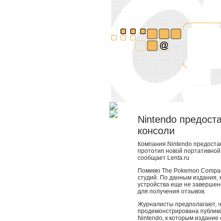
Nintendo предост
консоли
Компания Nintendo предост
прототип новой портативной 
сообщает Lenta.ru
Помимо The Pokemon Compan
студий. По данным издания,
устройства еще не завершено
для получения отзывов.
Журналисты предполагают, ч
продемонстрирована публике
Nintendo, к которым издани