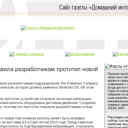
авила разработчикам прототип новой
Прошло около
запустил в бе
время в серв
авила разработчикам подразделения The Pokemon Company
сравнению с п
консоли, которая должна заменить Nintendo DS. Об этом
когда доступ
Одно из ново
общения по и
пользователь
y прототип устройства получили несколько небольших
минимальным 
 новая консоль оборудована датчиком движения. Создание
сервисе заре
, поэтому его прототип показали разработчикам только
10(10) 2007
Раскладка кл
то новая портативная консоль может быть впервые
сейчас состав
 на выставке E3 в США летом 2010 года. Представители
наиболее неу
е обратилось за подтверждением информации, отказались
пишущие маши