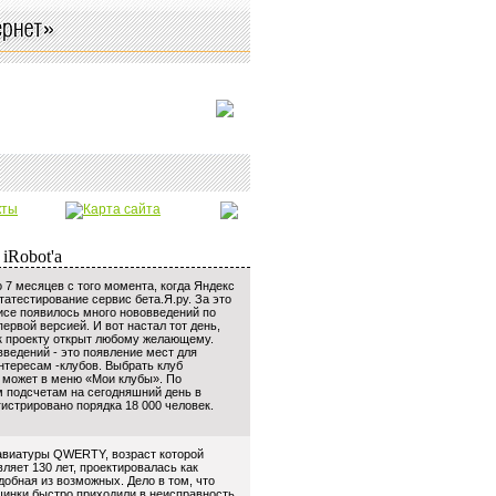
 7 месяцев с того момента, когда Яндекс
татестирование сервис бета.Я.ру. За это
исе появилось много нововведений по
ервой версией. И вот настал тот день,
 к проекту открыт любому желающему.
введений - это появление мест для
нтересам -клубов. Выбрать клуб
 может в меню «Мои клубы». По
подсчетам на сегодняшний день в
гистрировано порядка 18 000 человек.
авиатуры QWERTY, возраст которой
ляет 130 лет, проектировалась как
добная из возможных. Дело в том, что
нки быстро приходили в неисправность,