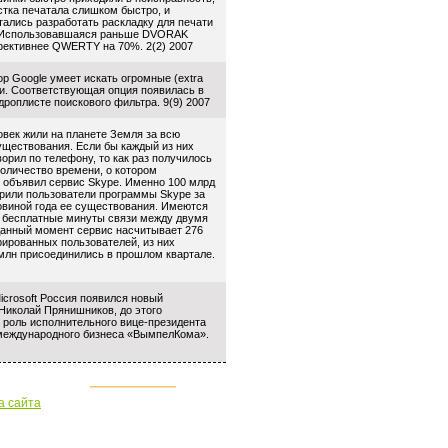
тка печатала слишком быстро, и
тались разработать раскладку для печати
. Использовавшаяся раньше DVORAK
ективнее QWERTY на 70%. 2(2) 2007
ор Google умеет искать огромные (extra
нки. Соответствующая опция появилась в
дроплисте поискового фильтра. 9(9) 2007
овек жили на планете Земля за всю
уществования. Если бы каждый из них
орил по телефону, то как раз получилось
количество времени, о котором
 объявил сервис Skype. Именно 100 млрд
рили пользователи программы Skype за
овиной года ее существования. Имеются
о бесплатные минуты связи между двумя
данный момент сервис насчитывает 276
рированных пользователей, из них
млн присоединились в прошлом квартале.
icrosoft Россия появился новый
Николай Прянишников, до этого
роль исполнительного вице-президента
международного бизнеса «ВымпелКома».