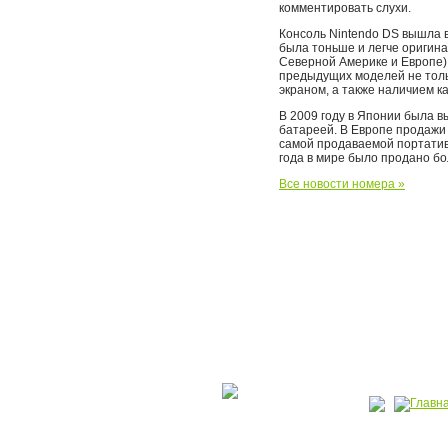
комментировать слухи.
Консоль Nintendo DS вышла в 
была тоньше и легче оригинал
Северной Америке и Европе) 
предыдущих моделей не толь
экраном, а также наличием к
В 2009 году в Японии была в
батареей. В Европе продажи 
самой продаваемой портатив
года в мире было продано бо
Все новости номера »