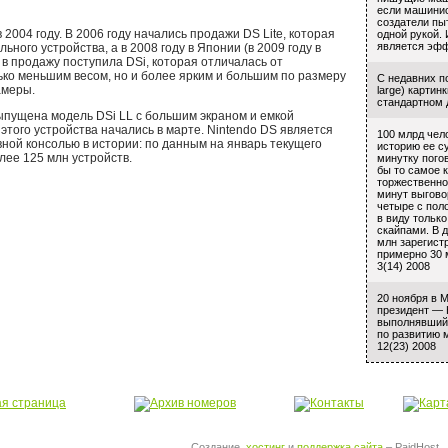
если машинис
создатели пы
2004 году. В 2006 году начались продажи DS Lite, которая
одной рукой
является эфф
ьного устройства, а в 2008 году в Японии (в 2009 году в
в продажу поступила DSi, которая отличалась от
ко меньшим весом, но и более ярким и большим по размеру
С недавних п
амеры.
large) карти
стандартном 
ыпущена модель DSi LL с большим экраном и емкой
этого устройства начались в марте. Nintendo DS является
100 млрд чел
ной консолью в истории: по данным на январь текущего
историю ее с
лее 125 млн устройств.
минутку погов
бы то самое 
торжественно
минут выгово
четыре с пол
в виду тольк
скайпами. В 
млн зарегист
примерно 30 
3(14) 2008
20 ноября в M
президент — 
выполнявший 
по развитию 
12(23) 2008
Создание,
хостинг
и
поддержка сайта
– PaidHost