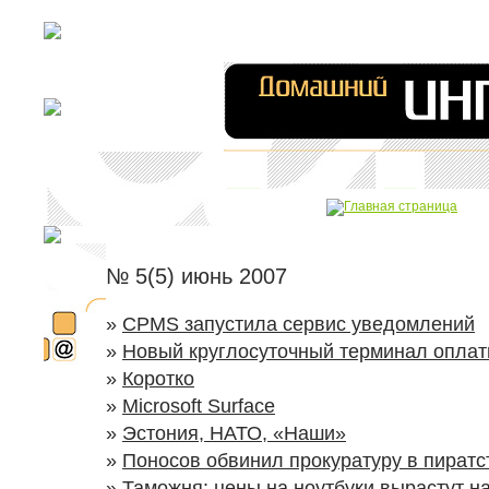
№ 5(5) июнь 2007
»
CPMS запустила сервис уведомлений
»
Новый круглосуточный терминал опла
»
Коротко
»
Microsoft Surface
»
Эстония, НАТО, «Наши»
»
Поносов обвинил прокуратуру в пиратс
»
Таможня: цены на ноутбуки вырастут н