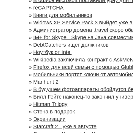
»
В офисе Microsoft поставили урну для 
»
reCAPTCHA
»
Книги для мобильников
»
Widows XP Service Pack 3 выйдет уже в
»
Администратор домена .travel скоро об
»
IM+ for Skype - Skype на Java-совмест
»
DebtCatchers ищет должников
»
Ноутбук от Intel
»
Wikipedia заключила контракт с AskMe
»
Firefox для всей семьи с помощью Glub
»
Мобильники портят ключи от автомобил
»
Manhunt 2
»
В будущем фотоаппараты обойдутся б
»
Билл Гейтс наконец-то закончил универ
»
Hitman Trilogy
»
Стена в подарок
»
Экранизации
»
Starcraft 2 - уже в августе