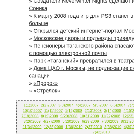
»
Создатели Neverwinter Nights сделают 
Соника
»
К марту 2008 года игр для PS3 станет в
больше
»
Открылся детский интернет-портал Мо
»
Московские дворы и подъезды приведу
»
Пенсионеры Таганского района спасаю
с помощью электронной почты
»
Парк «Таганский» превратился в теат
»
Дома ЦАО г. Москвы, не подлежащие сн
санации
»
«Пророк»
»
«Стрелок»
1(1)2007
2(2)2007
3(3)2007
4(4)2007
5(5)2007
6(6)2007
7(7
10(10)2007
11(11)2007
1(12)2008
2(13)2008
3(14)2008
4(15)
7(18)2008
8(19)2008
9(20)2008
10(21)2008
11(22)2008
12(23
3(26)2009
4(27)2009
5(28)2009
6(29)2009
7(30)2009
8(31)20
11(34)2009
12(35)2009
1(36)2010
2(37)2010
3(38)2010
4(39)
7(42)2010