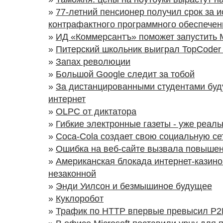
»
77-летний пенсионер получил срок за 
контрафактного программного обеспечен
»
ИД «Коммерсантъ» поможет запустить 
»
Питерский школьник выиграл TopCoder 
»
Запах революции
»
Большой Google следит за тобой
»
За дистанцированными студентами буду
интернет
»
OLPC от диктатора
»
Гибкие электронные газеты - уже реаль
»
Coca-Cola создает свою социальную се
»
Ошибка на веб-сайте вызвала повышен
»
Американская блокада интернет-казино
незаконной
»
Энди Уилсон и безмышиное будущее
»
Куклоробот
»
Трафик по HTTP впервые превысил Р2