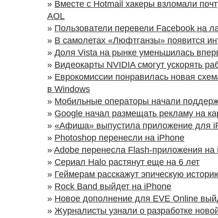
»
Вместе с Hotmail хакеры взломали почту
AOL
»
Пользователи перевели Facebook на л
»
В самолетах «Люфтганзы» появится ин
»
Доля Vista на рынке уменьшилась впер
»
Видеокарты NVIDIA смогут ускорять ра
»
Еврокомиссии понравилась новая схем
в Windows
»
Мобильные операторы начали поддерж
»
Google начал размещать рекламу на ка
»
«Афиша» выпустила приложение для i
»
Photoshop перенесли на iPhone
»
Adobe перенесла Flash-приложения на 
»
Сериал Halo растянут еще на 6 лет
»
Геймерам расскажут эпическую истори
»
Rock Band выйдет на iPhone
»
Новое дополнение для EVE Online вый
»
Журналисты узнали о разработке новой 