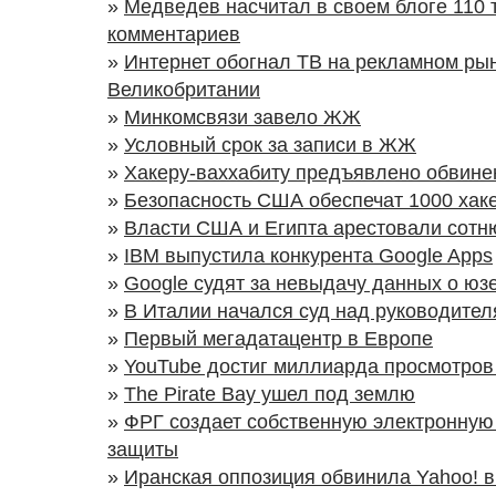
»
Медведев насчитал в своем блоге 110 
комментариев
»
Интернет обогнал ТВ на рекламном рын
Великобритании
»
Минкомсвязи завело ЖЖ
»
Условный срок за записи в ЖЖ
»
Хакеру-ваххабиту предъявлено обвине
»
Безопасность США обеспечат 1000 хак
»
Власти США и Египта арестовали сотн
»
IBM выпустила конкурента Google Apps
»
Google судят за невыдачу данных о юз
»
В Италии начался суд над руководител
»
Первый мегадатацентр в Европе
»
YouTube достиг миллиарда просмотров
»
The Pirate Bay ушел под землю
»
ФРГ создает собственную электронную
защиты
»
Иранская оппозиция обвинила Yahoo! в