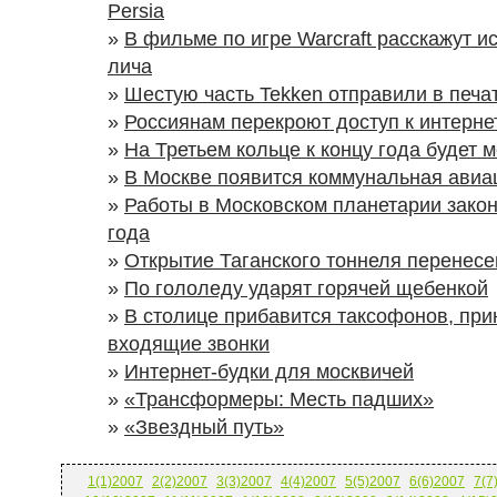
Persia
»
В фильме по игре Warcraft расскажут и
лича
»
Шестую часть Tekken отправили в печа
»
Россиянам перекроют доступ к интерне
»
На Третьем кольце к концу года будет 
»
В Москве появится коммунальная авиа
»
Работы в Московском планетарии закон
года
»
Открытие Таганского тоннеля перенесе
»
По гололеду ударят горячей щебенкой
»
В столице прибавится таксофонов, пр
входящие звонки
»
Интернет-будки для москвичей
»
«Трансформеры: Месть падших»
»
«Звездный путь»
1(1)2007
2(2)2007
3(3)2007
4(4)2007
5(5)2007
6(6)2007
7(7