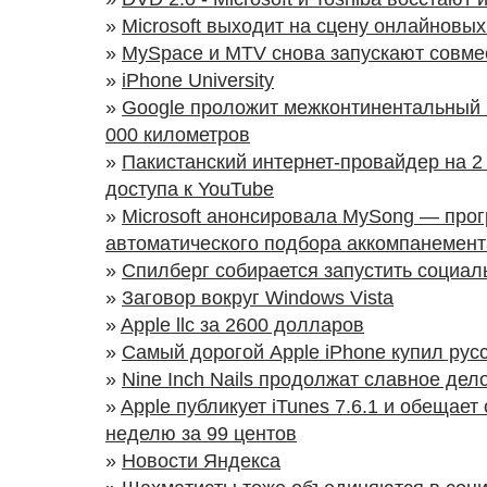
»
Microsoft выходит на сцену онлайновы
»
MySpace и MTV снова запускают совме
»
iPhone University
»
Google проложит межконтинентальный 
000 километров
»
Пакистанский интернет-провайдер на 2
доступа к YouTube
»
Microsoft анонсировала MySong — про
автоматического подбора аккомпанемент
»
Спилберг собирается запустить социал
»
Заговор вокруг Windows Vista
»
Apple llc за 2600 долларов
»
Самый дорогой Apple iPhone купил рус
»
Nine Inch Nails продолжат славное дел
»
Apple публикует iTunes 7.6.1 и обещает
неделю за 99 центов
»
Новости Яндекса