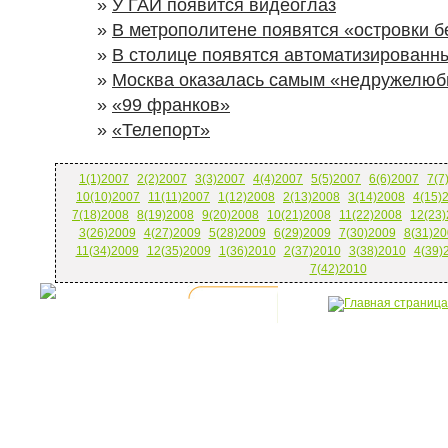
»
У ГАИ появится видеоглаз
»
В метрополитене появятся «островки б
»
В столице появятся автоматизированн
»
Москва оказалась самым «недружелюб
»
«99 франков»
»
«Телепорт»
1(1)2007
2(2)2007
3(3)2007
4(4)2007
5(5)2007
6(6)2007
7(7
10(10)2007
11(11)2007
1(12)2008
2(13)2008
3(14)2008
4(15)
7(18)2008
8(19)2008
9(20)2008
10(21)2008
11(22)2008
12(23
3(26)2009
4(27)2009
5(28)2009
6(29)2009
7(30)2009
8(31)20
11(34)2009
12(35)2009
1(36)2010
2(37)2010
3(38)2010
4(39)
7(42)2010