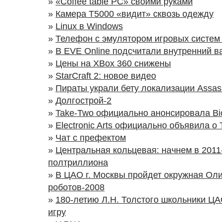
»
«Coffee table PC» своими руками
»
Камера Т5000 «видит» сквозь одежду
»
Linux в Windows
»
Телефон с эмулятором игровых систем 
»
В EVE Online подсчитали внутренний в
»
Цены на ХВох 360 снижены
»
StarCraft 2: новое видео
»
Пираты украли бету локализации Assass
»
Долгострой-2
»
Take-Two официально анонсировала Bi
»
Electronic Arts официально объявила о 
»
Чат с префектом
»
Центральная кольцевая: начнем в 2011
полтриллиона
»
В ЦАО г. Москвы пройдет окружная Ол
роботов-2008
»
180-летию Л.Н. Толстого школьники ЦА
игру