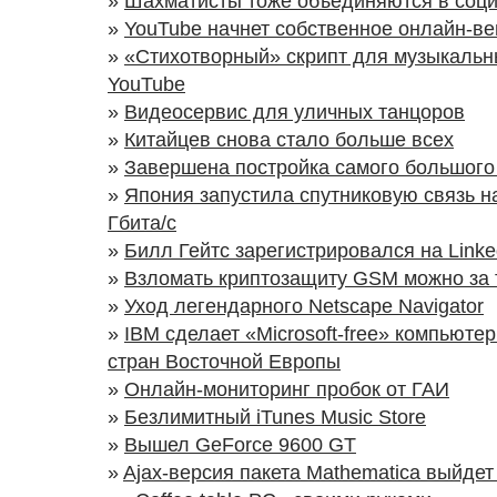
»
Шахматисты тоже объединяются в соци
»
YouTube начнет собственное онлайн-в
»
«Стихотворный» скрипт для музыкальн
YouTube
»
Видеосервис для уличных танцоров
»
Китайцев снова стало больше всех
»
Завершена постройка самого большого 
»
Япония запустила спутниковую связь на
Гбита/с
»
Билл Гейтс зарегистрировался на Linke
»
Взломать криптозащиту GSM можно за 
»
Уход легендарного Netscape Navigator
»
IBM сделает «Microsoft-free» компьюте
стран Восточной Европы
»
Онлайн-мониторинг пробок от ГАИ
»
Безлимитный iTunes Music Store
»
Вышел GeForce 9600 GT
»
Ajax-версия пакета Mathematica выйдет