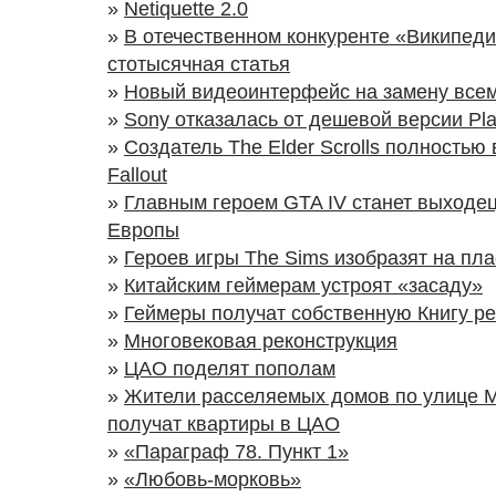
»
Netiquette 2.0
»
В отечественном конкуренте «Википед
стотысячная статья
»
Новый видеоинтерфейс на замену все
»
Sony отказалась от дешевой версии Pla
»
Создатель The Elder Scrolls полность
Fallout
»
Главным героем GTA IV станет выходец
Европы
»
Героев игры The Sims изобразят на пла
»
Китайским геймерам устроят «засаду»
»
Геймеры получат собственную Книгу р
»
Многовековая реконструкция
»
ЦАО поделят пополам
»
Жители расселяемых домов по улице 
получат квартиры в ЦАО
»
«Параграф 78. Пункт 1»
»
«Любовь-морковь»