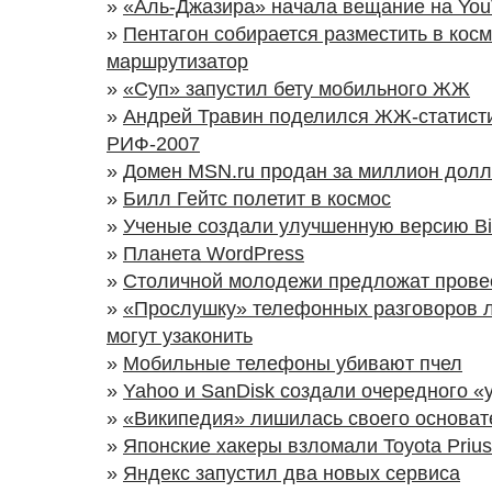
»
«Аль-Джазира» начала вещание на Yo
»
Пентагон собирается разместить в косм
маршрутизатор
»
«Суп» запустил бету мобильного ЖЖ
»
Андрей Травин поделился ЖЖ-статисти
РИФ-2007
»
Домен MSN.ru продан за миллион дол
»
Билл Гейтс полетит в космос
»
Ученые создали улучшенную версию Bit
»
Планета WordPress
»
Столичной молодежи предложат провес
»
«Прослушку» телефонных разговоров 
могут узаконить
»
Мобильные телефоны убивают пчел
»
Yahoo и SanDisk создали очередного «
»
«Википедия» лишилась своего основат
»
Японские хакеры взломали Toyota Prius
»
Яндекс запустил два новых сервиса