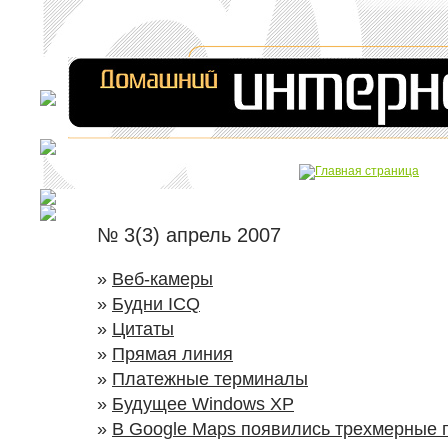
№ 3(3) апрель 2007
»
Веб-камеры
»
Будни ICQ
»
Цитаты
»
Прямая линия
»
Платежные терминалы
»
Будущее Windows XP
»
В Google Maps появились трехмерные 