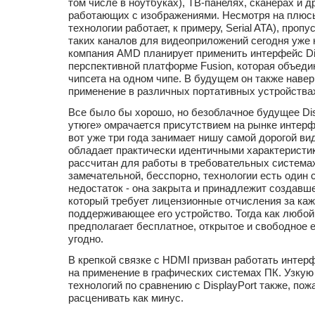
том числе в ноутбуках), ТВ-панелях, сканерах и д
работающих с изображениями. Несмотря на плюсы
технологии работает, к примеру, Serial ATA), проп
таких каналов для видеоприложений сегодня уже н
компания AMD планирует применить интерфейс Dis
перспективной платформе Fusion, которая объеди
чипсета на одном чипе. В будущем он также навер
применение в различных портативных устройства
Все было бы хорошо, но безоблачное будущее Di
утюге» омрачается присутствием на рынке интер
вот уже три года занимает нишу самой дорогой в
обладает практически идентичными характеристи
рассчитан для работы в требовательных системах
замечательной, бесспорно, технологии есть один
недостаток - она закрыта и принадлежит создавш
который требует лицензионные отчисления за ка
поддерживающее его устройство. Тогда как любо
предполагает бесплатное, открытое и свободное 
угодно.
В крепкой связке с HDMI призван работать интер
на применение в графических системах ПК. Узку
технологий по сравнению с DisplayPort также, пож
расценивать как минус.