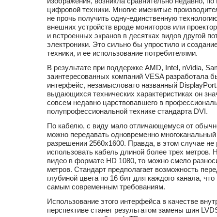
изображения, возникла сравнительно недавно, по
цифровой техники. Многие именитые производите
не прочь получить одну-единственную технологи
внешних устройств вроде мониторов или проекторо
и встроенных экранов в десятках видов другой п
электроники. Это сильно бы упростило и создани
техники, и ее использование потребителями.
В результате при поддержке AMD, Intel, nVidia, S
заинтересованных компаний VESA разработала б
интерфейс, незамысловато названный DisplayPort
выдающихся технических характеристиках он зна
совсем недавно царствовавшего в профессиональ
полупрофессиональной технике стандарта DVI.
По кабелю, с виду мало отличающемуся от обычн
можно передавать одновременно многоканальный 
разрешении 2560x1600. Правда, в этом случае не
использовать кабель длиной более трех метров. 
видео в формате HD 1080, то можно смело разнос
метров. Стандарт предполагает возможность пере
глубиной цвета по 16 бит для каждого канала, что
самым современным требованиям.
Использование этого интерфейса в качестве внут
перспективе станет результатом замены шин LVDS