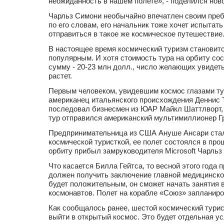
неожиданность в нашем полете», - поделился но
Чарльз Симони необычайно впечатлен своим преб
по его словам, его начальник тоже хочет испытат
отправиться в такое же космическое путешествие
В настоящее время космический туризм становит
популярным. И хотя стоимость тура на орбиту со
сумму - 20-23 млн долл., число желающих увидет
растет.
Первым человеком, увидевшим космос глазами тур
американец итальянского происхождения Деннис Ти
последовал бизнесмен из ЮАР Майкл Шаттлворт, 
тур отправился американский мультимиллионер Г
Предпринимательница из США Ануше Ансари стал
космической туристкой, ее полет состоялся в про
орбиту прибыл замруководителя Microsoft Чарльз
Что касается Билла Гейтса, то весной этого года
должен получить заключение главной медицинской
будет положительным, он сможет начать занятия 
космонавтов. Полет на корабле «Союз» запланиров
Как сообщалось ранее, шестой космический турис
выйти в открытый космос. Это будет отдельная усл