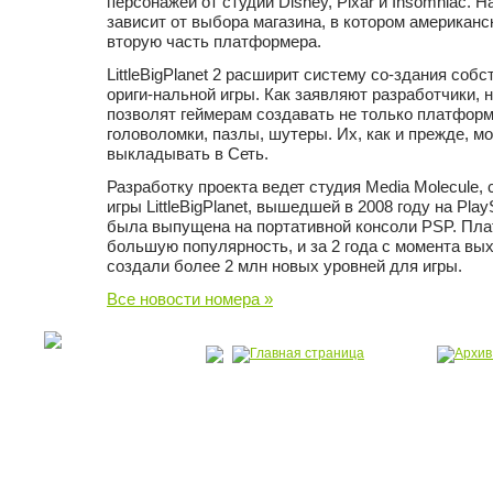
персонажей от студий Disney, Pixar и Insomniac. 
зависит от выбора магазина, в котором американс
вторую часть платформера.
LittleBigPlanet 2 расширит систему со-здания соб
ориги-нальной игры. Как заявляют разработчики,
позволят геймерам создавать не только платформе
головоломки, пазлы, шутеры. Их, как и прежде, м
выкладывать в Сеть.
Разработку проекта ведет студия Media Molecule,
игры LittleBigPlanet, вышедшей в 2008 году на Play
была выпущена на портативной консоли PSP. Пл
большую популярность, и за 2 года с момента вы
создали более 2 млн новых уровней для игры.
Все новости номера »