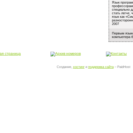
Язык програм
профессорам
специально д
стать легче
язык как «Си
разносторонн
2007
Первым языко
компьютера бы
Создание,
хостинг
и
поддержка сайта
– PaidHost