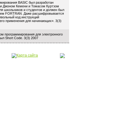
мирования BASIC был разработан
и Джоном Кемени и Томасом Куртзом
ля школьников и студентов и должен был
, чем FORTRAN. Даже расшифровывается
мвольный код инструкций
его применения для начинающих». 3(3)
м программирования для электронного
л Short Code. 3(3) 2007