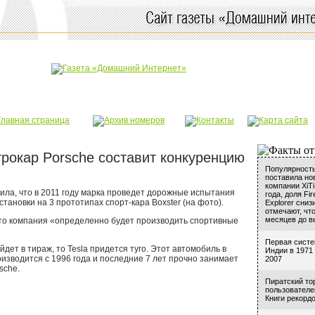
рокар Porsche составит конкуренцию
Популярность
поставила но
компании XiTi
ила, что в 2011 году марка проведет дорожные испытания
года, доля Fi
становки на 3 прототипах спорт-кара Boxster (на фото).
Explorer сниз
отмечают, что
месяцев до вы
что компания «определенно будет производить спортивные
Первая систе
йдет в тираж, то Tesla придется туго. Этот автомобиль в
Индии в 1971
изводится с 1996 года и последние 7 лет прочно занимает
2007
sche.
Пиратский то
пользователей
Книги рекордо