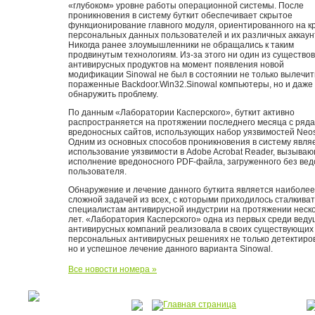
«глубоком» уровне работы операционной системы. После
проникновения в систему буткит обеспечивает скрытое
функционирование главного модуля, ориентированного на к
персональных данных пользователей и их различных аккаун
Никогда ранее злоумышленники не обращались к таким
продвинутым технологиям. Из-за этого ни один из существо
антивирусных продуктов на момент появления новой
модификации Sinowal не был в состоянии не только вылечит
пораженные Backdoor.Win32.Sinowal компьютеры, но и даже
обнаружить проблему.
По данным «Лаборатории Касперского», буткит активно
распространяется на протяжении последнего месяца с ряда
вредоносных сайтов, использующих набор уязвимостей Neosp
Одним из основных способов проникновения в систему явля
использование уязвимости в Adobe Acrobat Reader, вызыва
исполнение вредоносного PDF-файла, загруженного без ве
пользователя.
Обнаружение и лечение данного буткита является наиболее
сложной задачей из всех, с которыми приходилось сталкива
специалистам антивирусной индустрии на протяжении неск
лет. «Лаборатория Касперского» одна из первых среди вед
антивирусных компаний реализовала в своих существующих
персональных антивирусных решениях не только детектиро
но и успешное лечение данного варианта Sinowal.
Все новости номера »