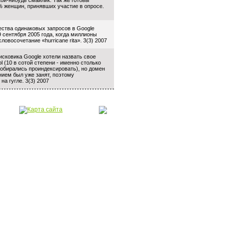
кой-нибудь смайлик. Так же готовы
% женщин, принявших участие в опросе.
ества одинаковых запросов в Google
9 сентября 2005 года, когда миллионы
ловосочетание «hurricane rita». 3(3) 2007
исковика Google хотели назвать свое
 (10 в сотой степени - именно столько
собирались проиндексировать), но домен
нием был уже занят, поэтому
на гугле. 3(3) 2007