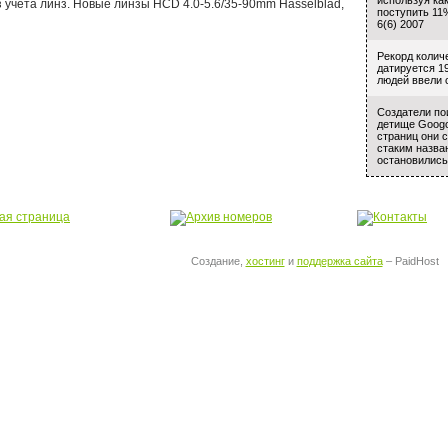
используя ка
ез учета линз. Новые линзы HCD 4.0-5.6/35-90mm Hasselblad,
поступить 11
6(6) 2007
Рекорд колич
датируется 1
людей ввели с
Создатели по
детище Googol
страниц они 
стаким назва
остановились 
Создание,
хостинг
и
поддержка сайта
– PaidHost