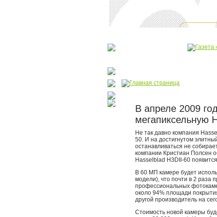
В апреле 2009 год
мегапиксельную H
Не так давно компания Hasse
50. И на достигнутом элитны
останавливаться не собирает
компании Кристиан Полсен о
Hasselblad H3DII-60 появится
В 60 МП камере будет исполь
модели), что почти в 2 раз
профессиональных фотокамер
около 94% площади покрытия
другой производитель на сег
Стоимость новой камеры буде