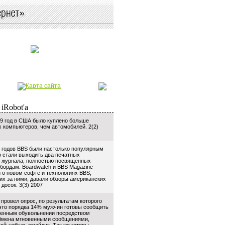
99 год в США было куплено больше
 компьютеров, чем автомобилей. 2(2)
х годов BBS были настолько популярным
о стали выходить два печатных
 журнала, полностью посвященных
бордам. Boardwatch и BBS Magazine
 о новом софте и технологиях BBS,
их за ними, давали обзоры американских
досок. 3(3) 2007
 провел опрос, по результатам которого
что порядка 14% мужчин готовы сообщить
ненным обувольнении посредством
бмена мгновенными сообщениями,