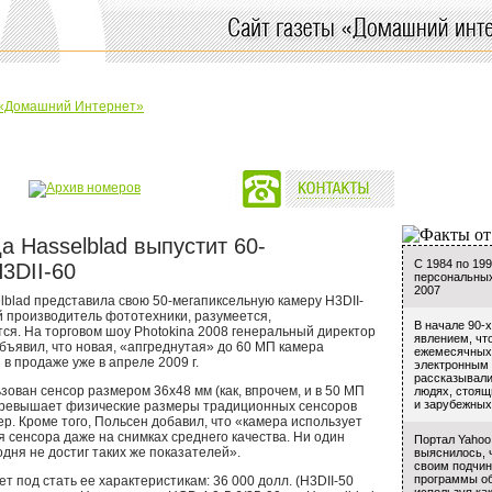
а Hasselblad выпустит 60-
С 1984 по 19
3DII-60
персональных
2007
lblad представила свою 50-мегапиксельную камеру H3DII-
й производитель фототехники, разумеется,
В начале 90-
ся. На торговом шоу Photokina 2008 генеральный директор
явлением, чт
бъявил, что новая, «апгреднутая» до 60 МП камера
ежемесячных
 в продаже уже в апреле 2009 г.
электронным 
рассказывали
зован сенсор размером 36x48 мм (как, впрочем, и в 50 МП
людях, стоящ
и зарубежных 
а превышает физические размеры традиционных сенсоров
. Кроме того, Польсен добавил, что «камера использует
 сенсора даже на снимках среднего качества. Ни один
Портал Yahoo
одня не достиг таких же показателей».
выяснилось, 
своим подчи
программы о
т под стать ее характеристикам: 36 000 долл. (H3DII-50