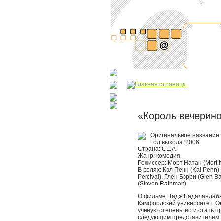
«Король вечерино
Оригинальное название:
Год выхода: 2006
Страна: США
Жанр: комедия
Режиссер: Морт Натан (Mort 
В ролях: Кэл Пенн (Kal Penn)
Percival), Глен Бэрри (Glen 
(Steven Rathman)
О фильме: Тадж Бадаландабад
Кэмфордский университет. Он
ученую степень, но и стать п
следующим представителем Б