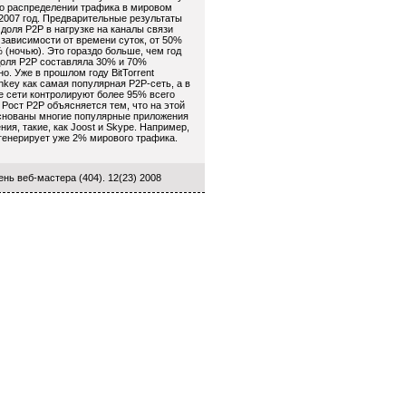
о распределении трафика в мировом
 2007 год. Предварительные результаты
 доля Р2Р в нагрузке на каналы связи
 зависимости от времени суток, от 50%
 (ночью). Это гораздо больше, чем год
 доля Р2Р составляла 30% и 70%
о. Уже в прошлом году BitTorrent
nkey как самая популярная Р2Р-сеть, а в
е сети контролируют более 95% всего
 Рост Р2Р объясняется тем, что на этой
снованы многие популярные приложения
ния, такие, как Joost и Skype. Например,
 генерирует уже 2% мирового трафика.
нь веб-мастера (404). 12(23) 2008