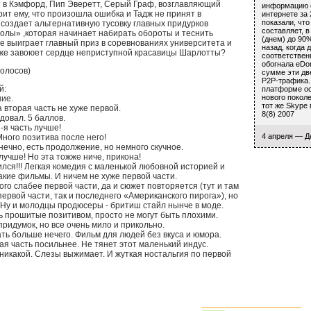
т в Кэмфорд, Пип Эверетт, Серый Граф, возглавляющий
информацию 
орит ему, что произошла ошибка и Тадж не принят в
интернете за
показали, что
и создает альтернативную тусовку главных придурков
составляет, в
волы» ,которая начинает набирать обороты и теснить
(днем) до 90%
же выиграет главный приз в соревнованиях университета и
назад, когда
акже завоюет сердце неприступной красавицы Шарлотты?
соответственн
обогнала eDo
голосов)
сумме эти дв
Р2Р-трафика.
й:
платформе о
нового поколе
ие.
тот же Skype
а вторая часть не хуже первой.
8(8) 2007
довал. 5 баллов.
1-я часть лучше!
4 апреля — Де
ного позитива после него!
конечно, есть продолжение, но немного скучное.
лучше! Но эта тожже ниче, прикона!
лся!!! Легкая комедия с маленькой любовной историей и
кие фильмы. И ничем не хуже первой части.
ного слабее первой части, да и сюжет повторяется (тут и там
ервой части, так и последнего «Американского пирога»), но
 Ну и молодцы продюсеры - бритиш стайл нынче в моде.
ь прошитые позитивом, просто не могут быть плохими.
придумок, но все очень мило и прикольно.
ь больше нечего. Фильм для людей без вкуса и юмора.
ая часть посильнее. Не тянет этот маленький индус.
 никакой. Слезы выжимает. И жуткая ностальгия по первой