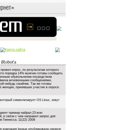
 провел опрос, по результатам которого
что порядка 14% мужчин готовы сообщить
ненным обувольнении посредством
бмена мгновенными сообщениями,
кой-нибудь смайлик. Так же готовы
% женщин, принявших участие в опросе.
 который символизирует OS Linux, зовут
7
ррент-треккер набрал 23 млн
, в связи с чем направил запрос для
в Гиннесса. 11(22) 2008
я компания Ipoque опубликовала свежую