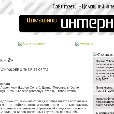
к - 2»
Портал Yahoo
выяснилось, 
своим подчи
 VAN WILDER 2: THE RISE OF TAJ
программы о
используя ка
поступить 11
6(6) 2007
Nathan)
, Лорен Коэн (Lauren Cohan), Дэниэл Персиваль (Daniel
Пингвиненка,
Tux. 3(3) 200
Barry), Энтони Козенс (Anthony Cozens), Стивен Рэтман
Пиратский то
 только что закончил колледж и отправляется поступать в
пользователей
 мечтает пойти по стопам своего отца и не только получить
Книги рекордо
резидентом студенческого братства «Гильдия лис и гончих»,
адаланда-бадов, названных «султаном простыней» .
Аналитическа