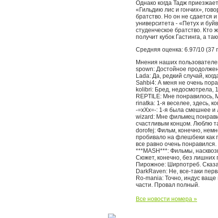
Однако когда Тадж приезжае
«Гильдию лис и гончих», гов
братство. Но он не сдается 
университета - «Петух и буй
студенческое братство. Кто 
получит кубок Гастинга, а т
Средняя оценка: 6.97/10 (37 
Мнения наших пользователе
spown: Достойное продолжен
Lada: Да, редкий случай, когд
Sahbi4: А меня не очень пора
kolibri: Бред, недосмотрела, 
REPTILE: Мне понравилось, М
rinatka: 1-я веселее, здесь, 
-=хХх=-: 1-я была смешнее и 
wizard: Мне фильмец понрави
счастливым концом. Люблю та
dorofej: Фильм, конечно, нем
пробивало на флешбеки как п
все равно очень понравился.
***MASH***: Фильмы, насквоз
Сюжет, конечно, без лишних 
Пирожное: Ширпотреб. Сказат
DarkRaven: He, все-таки перв
Ro-mania: Точно, индус ваще
части. Провал полный.
Все новости номера »