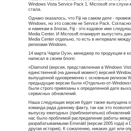
Windows Vista Service Pack 1. Microsoft эти слухи
стала.
Однако оказалось, что Fiji на самом деле - проме
Windows, но это совсем не Service Pack. Согласн
и намекам в блогах, Fiji - это кодовое имя следу
Media Center. И Microsoft планирует выпустить д
Media Center отдельно, то есть в интервале меж
релизами Windows.
14 марта Чарли Оуэн, менеджер по продукции в ко
написал в своем блоге:
«Diamond (версия, представленная в Windows Vista
единственной (на данный момент) версией Window
выпущенной одновременно с основным релизом W
предыдущие версии были «Oтдeльнo-oт-Windows»-
были строго привязаны к определенной дате выхо
сервисных обновлений.
Наша следующая версия будет также выпущена от
команда рада данному факту, так как это позволит
выпуску ежегодных (приблизительно) обновлений 
нас было проблемой распределение работы межд
разрабатываемыми Emerald (версии 2005 года) и D
другая история). К сожалению, никаких дат или о