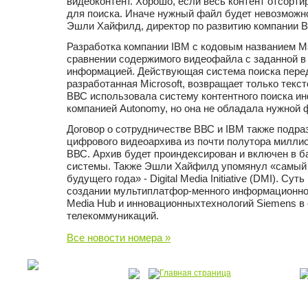
видеоконтент. Хорошо, если весь контент отсорти
для поиска. Иначе нужный файл будет невозможно
Эшли Хайфилд, директор по развитию компании 
Разработка компании IBM с кодовым названием Ma
сравнении содержимого видеофайла с заданной в
информацией. Действующая система поиска пере
разработанная Microsoft, возвращает только текс
ВВС использовала систему контентного поиска и
компанией Autonomy, но она не обладала нужной
Договор о сотрудничестве ВВС и IBM также подра
цифрового видеоархива из почти полутора милли
ВВС. Архив будет проиндексирован и включен в б
системы. Также Эшли Хайфилд упомянул «самый
будущего года» - Digital Media Initiative (DMI). Су
создании мультиплатфор-менного информационног
Media Hub и инновационныхтехнологий Siemens в
телекоммуникаций.
Все новости номера »